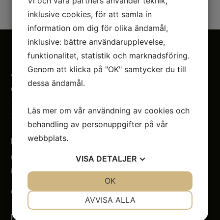
Vi och våra partners använder teknik,
inklusive cookies, för att samla in
information om dig för olika ändamål,
inklusive: bättre användarupplevelse,
funktionalitet, statistik och marknadsföring.
Genom att klicka på "OK" samtycker du till
Adress
dessa ändamål.
Citronelles Agenturer AB
Tullvaktsvägen 2
Läs mer om vår användning av cookies och
115 56 Stockholm
behandling av personuppgifter på vår
webbplats.
Kontakt
08 – 626 90 40
VISA
DETALJER
info@citronelles.com
JA
NEJ
OK
JA
NEJ
Org 55 68 76-4327
NÖDVÄNDIG
INSTÄLLNINGAR
AVVISA ALLA
Följ oss
JA
NEJ
JA
NEJ