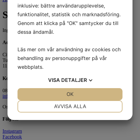
inklusive: bättre användarupplevelse,
Stockholm ström
funktionalitet, statistik och marknadsföring.
Genom att klicka på "OK" samtycker du till
Inga produkter hittades som motsvarar ditt val.
dessa ändamål.
Adress
Läs mer om vår användning av cookies och
Citronelles Agenturer AB
behandling av personuppgifter på vår
Tullvaktsvägen 2
115 56 Stockholm
webbplats.
Kontakt
VISA
DETALJER
08 – 626 90 40
JA
NEJ
OK
JA
NEJ
info@citronelles.com
NÖDVÄNDIG
INSTÄLLNINGAR
AVVISA ALLA
Org 55 68 76-4327
JA
NEJ
JA
NEJ
Följ oss
MARKNADSFÖRING
STATISTIK
Instagram
Facebook