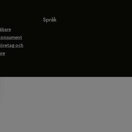
Språk
äljare
 konsument
företag och
are