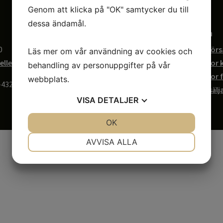
Genom att klicka på "OK" samtycker du till
dessa ändamål.
Följ oss
Shopen
0
Instagram
Bli återförs
Läs mer om vår användning av cookies och
elles.com
Facebook
Köpvillkor
behandling av personuppgifter på vår
Pinterest
Köpvillkor 
webbplats.
-4327
återförsälj
VISA
DETALJER
JA
NEJ
OK
JA
NEJ
NÖDVÄNDIG
INSTÄLLNINGAR
AVVISA ALLA
JA
NEJ
JA
NEJ
MARKNADSFÖRING
STATISTIK