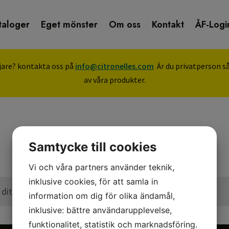
taloger
Eget mönster
Om oss
Kontakt
ÅF-Logi
äljare? kontakta oss på
info@citronelles.com
Är du privatperson så
av våra produkter.
Samtycke till cookies
Vi och våra partners använder teknik,
inklusive cookies, för att samla in
itt val.
information om dig för olika ändamål,
inklusive: bättre användarupplevelse,
funktionalitet, statistik och marknadsföring.