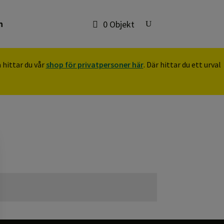
n
0 Objekt
 hittar du vår
shop för privatpersoner här
. Där hittar du ett urval