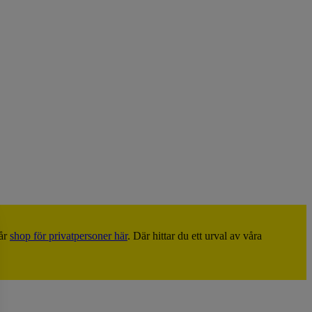
vår
shop för privatpersoner här
. Där hittar du ett urval av våra