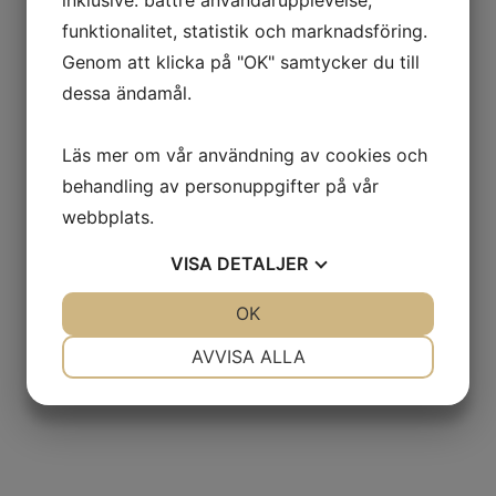
funktionalitet, statistik och marknadsföring.
Genom att klicka på "OK" samtycker du till
dessa ändamål.
Läs mer om vår användning av cookies och
behandling av personuppgifter på vår
webbplats.
VISA
DETALJER
JA
NEJ
OK
JA
NEJ
NÖDVÄNDIG
INSTÄLLNINGAR
AVVISA ALLA
JA
NEJ
JA
NEJ
MARKNADSFÖRING
STATISTIK