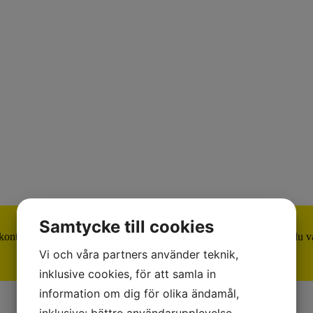
Samtycke till cookies
? kontakta oss på
info@citronelles.com
Är du privatperson så hittar du 
Vi och våra partners använder teknik,
inklusive cookies, för att samla in
information om dig för olika ändamål,
inklusive: bättre användarupplevelse,