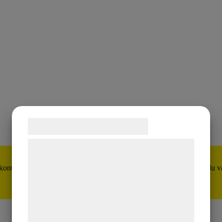
Samtykke til cookies
Vi og vores samarbejdspartnere bruger
teknologier, herunder cookies, til at
? kontakta oss på
info@citronelles.com
Är du privatperson så hittar du 
indsamle oplysninger om dig til forskellige
formål, herunder: Tilpasning af annoncering,
bedre brugeroplevelse, funktionalitet,
statistik og marketing. Disse oplysninger