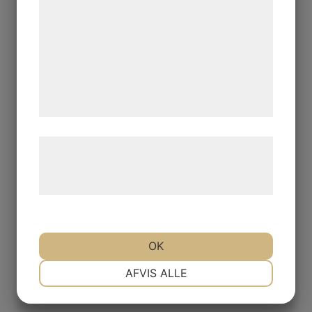
kan blive delt med annoncerings- og
analysepartnere, som kan kombinere dem
med data, du tidligere har givet dem eller
de har indsamlet gennem din brug af deres
tjenester. Ved at klikke på 'OK' giver du
samtykke til disse formål.
Læs mere om vores brug af cookies og
behandling af persondata på vores
hjemmeside.
OK
NØDVENDIGE
PRÆFERENCER
AFVIS ALLE