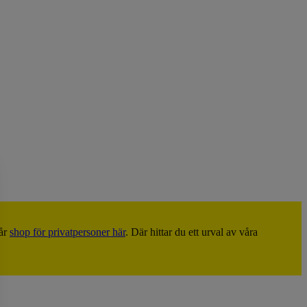
vår
shop för privatpersoner här
. Där hittar du ett urval av våra