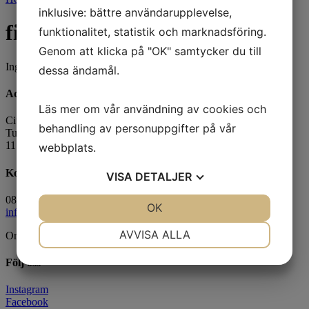
inklusive: bättre användarupplevelse,
fiske
funktionalitet, statistik och marknadsföring.
Genom att klicka på "OK" samtycker du till
Inga produkter hittades som motsvarar ditt val.
dessa ändamål.
Adress
Läs mer om vår användning av cookies och
Citronelles Agenturer AB
behandling av personuppgifter på vår
Tullvaktsvägen 2
115 56 Stockholm
webbplats.
Kontakt
VISA
DETALJER
08 – 626 90 40
JA
NEJ
OK
JA
NEJ
info@citronelles.com
NÖDVÄNDIG
INSTÄLLNINGAR
AVVISA ALLA
Org 55 68 76-4327
JA
NEJ
JA
NEJ
Följ oss
MARKNADSFÖRING
STATISTIK
Instagram
Facebook