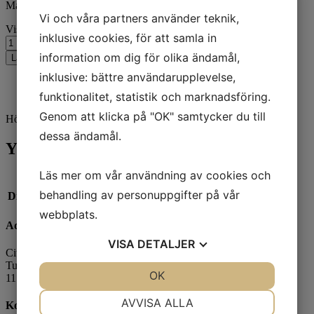
Maila info@citronelles.com
Vi och våra partners använder teknik,
Visby, rosor och muren, Vykort mängd
inklusive cookies, för att samla in
information om dig för olika ändamål,
Lägg till i varukorg
inklusive: bättre användarupplevelse,
Beskrivning
Ytterligare information
funktionalitet, statistik och marknadsföring.
Genom att klicka på "OK" samtycker du till
Högkvalitativt postkort.
dessa ändamål.
Ytterligare information
Läs mer om vår användning av cookies och
Vikt
,01 kg
behandling av personuppgifter på vår
Dimensioner
12 × 18 × ,1 cm
webbplats.
Adress
VISA
DETALJER
Citronelles Agenturer AB
Tullvaktsvägen 2
JA
NEJ
OK
JA
NEJ
115 56 Stockholm
NÖDVÄNDIG
INSTÄLLNINGAR
AVVISA ALLA
Kontakt