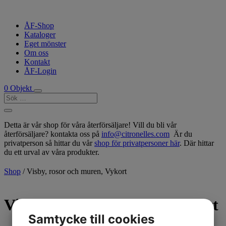
ÅF-Shop
Kataloger
Eget mönster
Om oss
Kontakt
ÅF-Login
0 Objekt
Detta är vår shop för våra återförsäljare! Vill du bli vår
återförsäljare? kontakta oss på
info@citronelles.com
Är du
privatperson så hittar du vår
shop för privatpersoner här
. Där hittar
du ett urval av våra produkter.
Shop
/ Visby, rosor och muren, Vykort
Visby, rosor och muren, Vykort
Samtycke till cookies