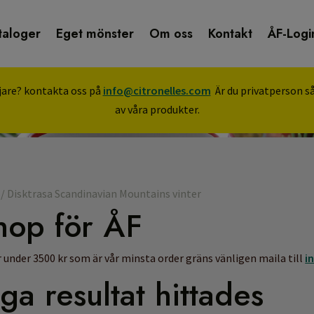
taloger
Eget mönster
Om oss
Kontakt
ÅF-Logi
äljare? kontakta oss på
info@citronelles.com
Är du privatperson så
av våra produkter.
/ Disktrasa Scandinavian Mountains vinter
hop för ÅF
 under 3500 kr som är vår minsta order gräns vänligen maila till
i
nga resultat hittades