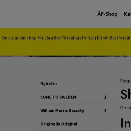
ÅF-Shop
Ka
Detta är vår shop för våra återförsäljare! Vill du bli vår återförs
Shop
Nyheter
S
COME TO SWEDEN
Order
William Morris Society
I
Originella Original