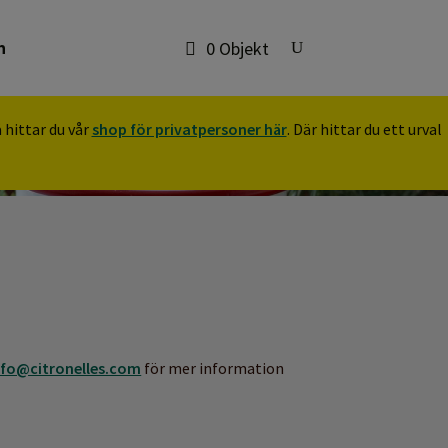
n
0 Objekt
 hittar du vår
shop för privatpersoner här
. Där hittar du ett urval
nfo@citronelles.com
för mer information