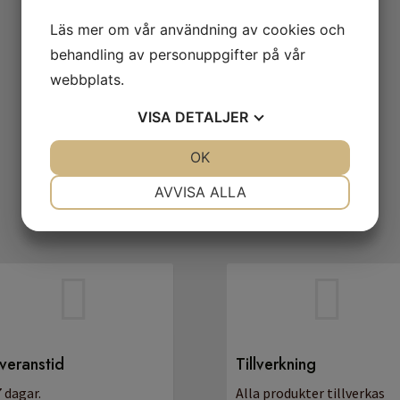
Läs mer om vår användning av cookies och
behandling av personuppgifter på vår
webbplats.
VISA
DETALJER
JA
NEJ
OK
JA
NEJ
NÖDVÄNDIG
INSTÄLLNINGAR
AVVISA ALLA
JA
NEJ
JA
NEJ
MARKNADSFÖRING
STATISTIK


veranstid
Tillverkning
 dagar.
Alla produkter tillverkas