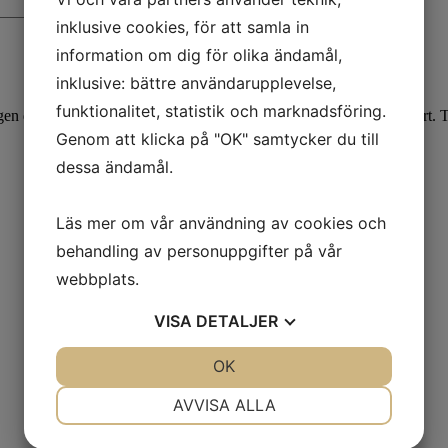
inklusive cookies, för att samla in
information om dig för olika ändamål,
inklusive: bättre användarupplevelse,
funktionalitet, statistik och marknadsföring.
gen det dynamiska resemålet Sverige med detta högkvalitativa vykort. T
Genom att klicka på "OK" samtycker du till
dessa ändamål.
Läs mer om vår användning av cookies och
behandling av personuppgifter på vår
webbplats.
VISA
DETALJER
JA
NEJ
OK
JA
NEJ
NÖDVÄNDIG
INSTÄLLNINGAR
AVVISA ALLA
JA
NEJ
JA
NEJ