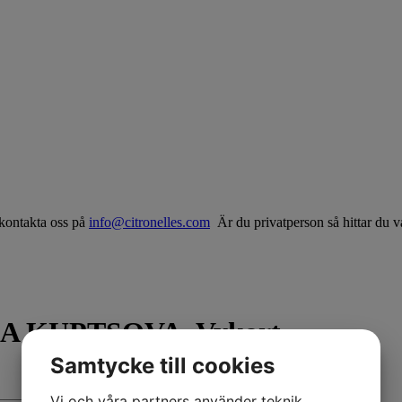
? kontakta oss på
info@citronelles.com
Är du privatperson så hittar du 
 KUPTSOVA, Vykort
Samtycke till cookies
Vi och våra partners använder teknik,