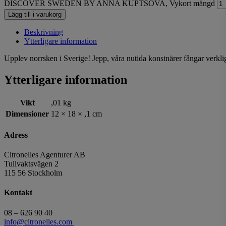
DISCOVER SWEDEN BY ANNA KUPTSOVA, Vykort mängd
Lägg till i varukorg
Beskrivning
Ytterligare information
Upplev norrsken i Sverige! Jepp, våra nutida konstnärer fångar verkli
Ytterligare information
Vikt
,01 kg
Dimensioner
12 × 18 × ,1 cm
Adress
Citronelles Agenturer AB
Tullvaktsvägen 2
115 56 Stockholm
Kontakt
08 – 626 90 40
info@citronelles.com