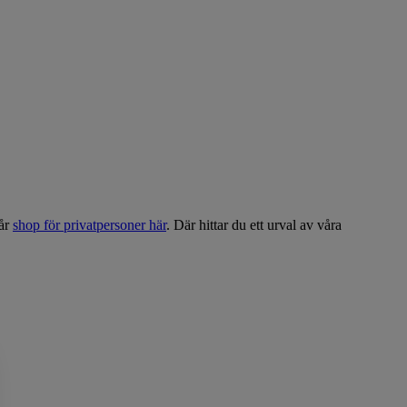
vår
shop för privatpersoner här
. Där hittar du ett urval av våra